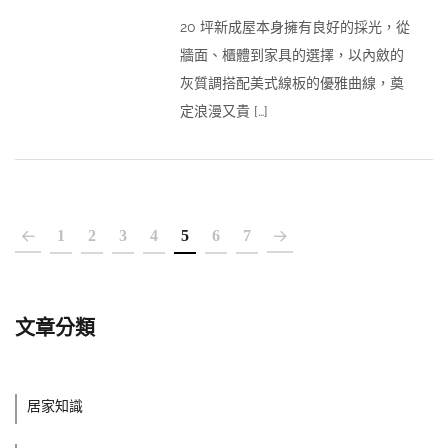
20 坪新成屋本身擁有良好的採光，從
牆面、櫃體到家具的選擇，以內斂的
灰質調搭配美式線板的優雅曲線，奠
定浪漫又貴 […]
1
2
3
4
5
6
7
文章分類
居家知識