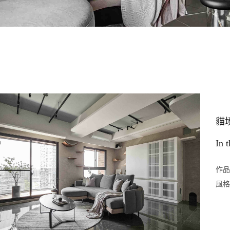
貓
In 
作品
風格