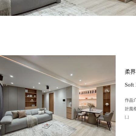
柔界
Soft
作品介
計風
[…]