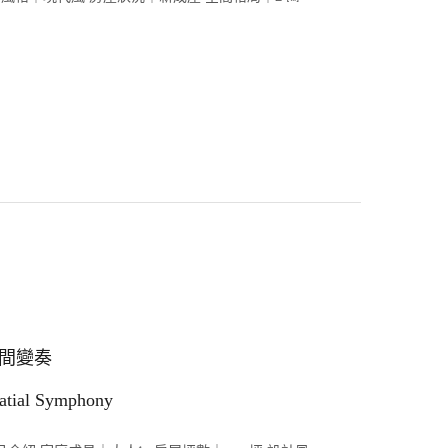
間變奏
atial Symphony