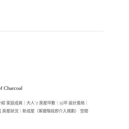
of Charcoal
紹 家庭成員｜大人*2 房屋坪數｜15坪 設計風格｜
風 房屋狀況｜新成屋（客變階段即介入規劃） 空間