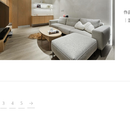
作
｜混
3
4
5