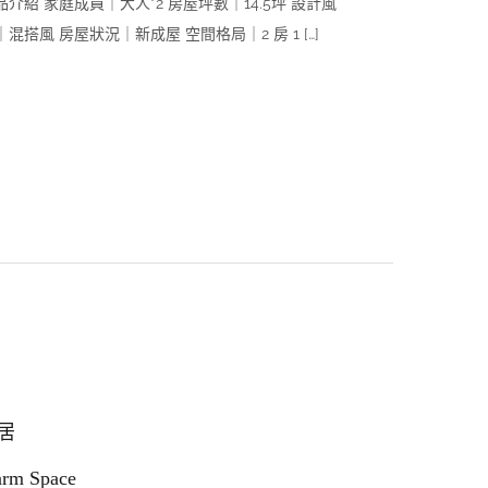
品介紹 家庭成員｜大人*2 房屋坪數｜14.5坪 設計風
｜混搭風 房屋狀況｜新成屋 空間格局｜2 房 1 […]
居
rm Space