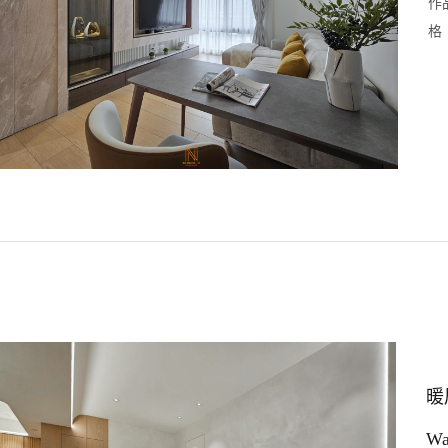
作
格
暖
Wa