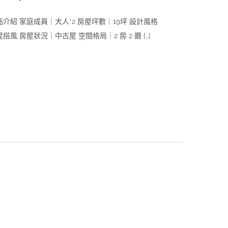
品介紹 家庭成員｜大人*2 房屋坪數｜19坪 設計風格
搭風 房屋狀況｜中古屋 空間格局｜2 房 2 廳 […]