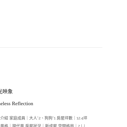
光映象
eless Reflection
介紹 家庭成員｜大人*2、狗狗*1 房屋坪數｜12.4坪
風格｜現代風 房屋狀況｜新成屋 空間格局｜2 […]