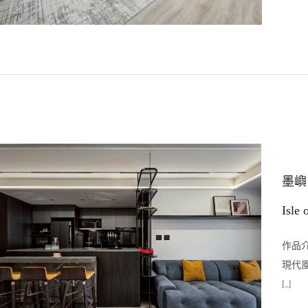
墨嶼
Isle 
作品介
現代
[…]