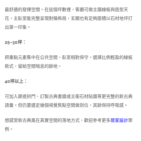
最舒適的發揮空間。在這個坪數裡，客廳可做主牆線板與造型天
花，主臥室能完整呈現對稱佈局，玄關也有足夠面積以石材地坪打
出第一印象。
25–30坪：
把重點元素集中在公共空間，臥室相對保守。選擇比例輕盈的線板
款式，留給空間喘息的餘地。
40坪以上：
可加入廊道拱門、訂製古典書牆或主衛石材貼牆等更完整的新古典
語彙。但仍要選定幾個視覺焦點空間做到位，其餘保持呼吸感。
想感受新古典風在真實空間的落地方式，歡迎參考更多
居家設計
案
例。