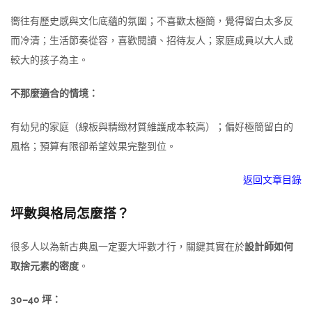
嚮往有歷史感與文化底蘊的氛圍；不喜歡太極簡，覺得留白太多反
而冷清；生活節奏從容，喜歡閱讀、招待友人；家庭成員以大人或
較大的孩子為主。
不那麼適合的情境：
有幼兒的家庭（線板與精緻材質維護成本較高）；偏好極簡留白的
風格；預算有限卻希望效果完整到位。
返回文章目錄
坪數與格局怎麼搭？
很多人以為新古典風一定要大坪數才行，關鍵其實在於
設計師如何
取捨元素的密度
。
30–40 坪：