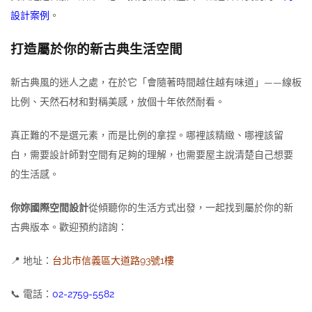
設計案例
。
打造屬於你的新古典生活空間
新古典風的迷人之處，在於它「會隨著時間越住越有味道」——線板
比例、天然石材和對稱美感，放個十年依然耐看。
真正難的不是選元素，而是比例的拿捏。哪裡該精緻、哪裡該留
白，需要設計師對空間有足夠的理解，也需要屋主說清楚自己想要
的生活感。
你妳國際空間設計
從傾聽你的生活方式出發，一起找到屬於你的新
古典版本。歡迎預約諮詢：
📍 地址：
台北市信義區大道路93號1樓
📞 電話：
02-2759-5582