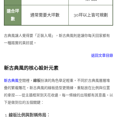
適合坪
通常需要大坪數
30坪以上皆可規劃
數
古典風讓人覺得要「正裝入場」，新古典風則是讓你每天回家都有
一種踏實的美好感。
返回文章目錄
新古典風的核心設計元素
新古典風
空間裡，
線板
扮演的角色舉足輕重。不同於古典風層層堆
疊的繁複雕花，新古典風的線板造型更簡練，重點放在比例與位置
的拿捏——從主牆框架到天花收邊，每一條線的出現都有其意義。以
下是做到位的五個關鍵：
線板比例與對稱佈局：