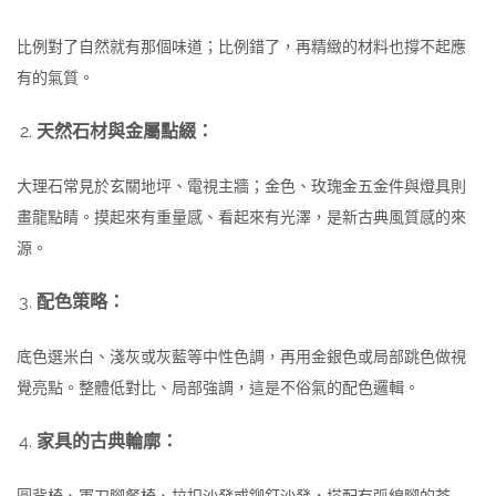
比例對了自然就有那個味道；比例錯了，再精緻的材料也撐不起應
有的氣質。
天然石材與金屬點綴：
大理石常見於玄關地坪、電視主牆；金色、玫瑰金五金件與燈具則
畫龍點睛。摸起來有重量感、看起來有光澤，是新古典風質感的來
源。
配色策略：
底色選米白、淺灰或灰藍等中性色調，再用金銀色或局部跳色做視
覺亮點。整體低對比、局部強調，這是不俗氣的配色邏輯。
家具的古典輪廓：
圓背椅、軍刀腳餐椅、拉扣沙發或鉚釘沙發，搭配有弧線腳的茶