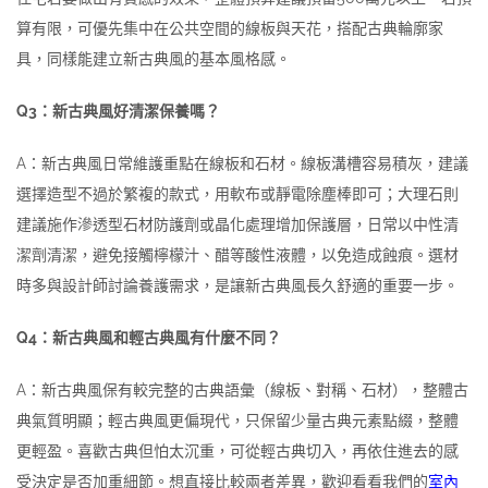
算有限，可優先集中在公共空間的線板與天花，搭配古典輪廓家
具，同樣能建立新古典風的基本風格感。
Q3：新古典風好清潔保養嗎？
A：新古典風日常維護重點在線板和石材。線板溝槽容易積灰，建議
選擇造型不過於繁複的款式，用軟布或靜電除塵棒即可；大理石則
建議施作滲透型石材防護劑或晶化處理增加保護層，日常以中性清
潔劑清潔，避免接觸檸檬汁、醋等酸性液體，以免造成蝕痕。選材
時多與設計師討論養護需求，是讓新古典風長久舒適的重要一步。
Q4：新古典風和輕古典風有什麼不同？
A：新古典風保有較完整的古典語彙（線板、對稱、石材），整體古
典氣質明顯；輕古典風更偏現代，只保留少量古典元素點綴，整體
更輕盈。喜歡古典但怕太沉重，可從輕古典切入，再依住進去的感
受決定是否加重細節。想直接比較兩者差異，歡迎看看我們的
室內