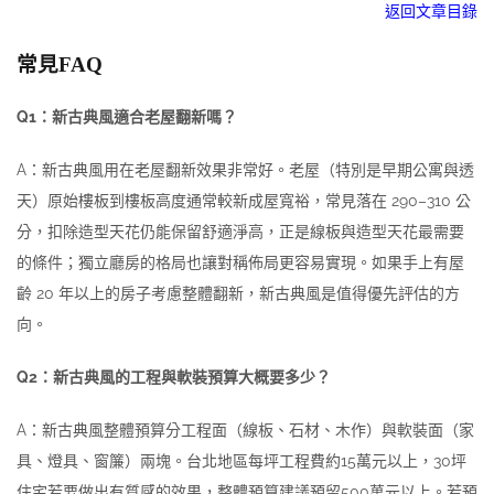
返回文章目錄
常見FAQ
Q1：新古典風適合老屋翻新嗎？
A：新古典風用在老屋翻新效果非常好。老屋（特別是早期公寓與透
天）原始樓板到樓板高度通常較新成屋寬裕，常見落在 290–310 公
分，扣除造型天花仍能保留舒適淨高，正是線板與造型天花最需要
的條件；獨立廳房的格局也讓對稱佈局更容易實現。如果手上有屋
齡 20 年以上的房子考慮整體翻新，新古典風是值得優先評估的方
向。
Q2：新古典風的工程與軟裝預算大概要多少？
A：新古典風整體預算分工程面（線板、石材、木作）與軟裝面（家
具、燈具、窗簾）兩塊。台北地區每坪工程費約15萬元以上，30坪
住宅若要做出有質感的效果，整體預算建議預留500萬元以上。若預