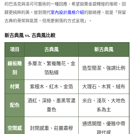
的巴洛克與洛可可藝術的一種回應，希望拋棄金碧輝煌的堆砌，回
歸更純粹的美。放到現代
室內設計風格介紹
的脈絡裡，就是「保留
古典的骨架與氣質，但用更俐落的方式呈現」。
新古典風 vs. 古典風比較
項目
古典風
新古典風
線板雕
多層次、繁複雕花、金
造型簡潔、強調比例
刻
箔點綴
材質
紫檀木、紅木、金箔
大理石、木質、絨布
酒紅、深綠、墨黑等濃
米白、淺灰、大地色
配色
重色
系為主
通透開闊、優雅中帶
空間感
封閉感重、莊嚴肅穆
現代感