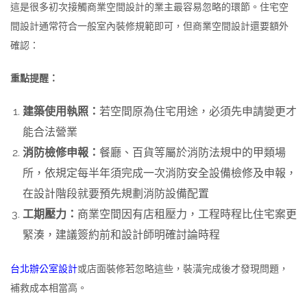
這是很多初次接觸商業空間設計的業主最容易忽略的環節。住宅空
間設計通常符合一般室內裝修規範即可，但商業空間設計還要額外
確認：
重點提醒：
建築使用執照：
若空間原為住宅用途，必須先申請變更才
能合法營業
消防檢修申報：
餐廳、百貨等屬於消防法規中的甲類場
所，依規定每半年須完成一次消防安全設備檢修及申報，
在設計階段就要預先規劃消防設備配置
工期壓力：
商業空間因有店租壓力，工程時程比住宅案更
緊湊，建議簽約前和設計師明確討論時程
台北辦公室設計
或店面裝修若忽略這些，裝潢完成後才發現問題，
補救成本相當高。