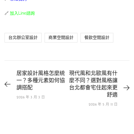
🔗
加入Line諮詢
台北辦公室設計
商業空間設計
餐飲空間設計
居家設計風格怎麼統
現代風和北歐風有什
一？多種元素如何協
麼不同？選對風格讓
調搭配
台北都會宅住起來更
舒適
2026 年 3 月 3 日
2026 年 5 月 11 日