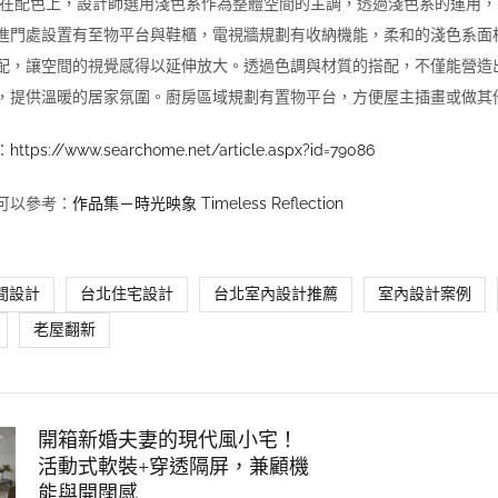
 在配色上，設計師選用淺色系作為整體空間的主調，透過淺色系的運用
進門處設置有至物平台與鞋櫃，電視牆規劃有收納機能，柔和的淺色系面
配，讓空間的視覺感得以延伸放大。透過色調與材質的搭配，不僅能營造
，提供溫暖的居家氛圍。廚房區域規劃有置物平台，方便屋主插畫或做其
：
https://www.searchome.net/article.aspx?id=79086
可以參考：
作品集－時光映象 Timeless Reflection
間設計
台北住宅設計
台北室內設計推薦
室內設計案例
老屋翻新
開箱新婚夫妻的現代風小宅！
活動式軟裝+穿透隔屏，兼顧機
能與開闊感