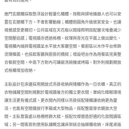
進門玄關櫃採取懸浮設計輕量化櫃體，拖鞋與掃地機器人也可以安
置在玄關櫃下方，不會影響動線；櫃體倒圓角升級居家安全，也讓
視覺感受更親切。公共區域在天花板以間接照明搭配層次堆疊減少
空間壓迫感；電視牆亦透過格柵、紋理與背光在平面上做出變化，
電視櫃內縮與電視牆呈水平放大客廳空間。餐廚區以木作平台修飾
流理檯面，也搭起客廳與廚房的橋樑；增設吧台作為用餐區完美整
合餐廚空間，中島下方對內可鑲嵌洗碗機或烤箱，對外則規劃開放
式格櫃增加收納。
主臥設計在床邊採用開放式吊掛收納與矮櫃作為一日衣櫃，真正的
衣物儲藏空間則規劃於電視牆後方的獨立更衣間，單純化睡眠環境
讓生活更有儀式感。更衣間內同樣以吊掛搭配矮櫃讓收納更為靈
活，也能有空間擺放行李箱或大型物品，搭配整面穿衣鏡放大空
間。主臥靠窗處以格柵修飾大樑，搭配坎燈營造舒適的化妝閱讀區
域；另一間客房則使用臥鋪概念讓床架結合抽屜櫃收納，床尾桌版