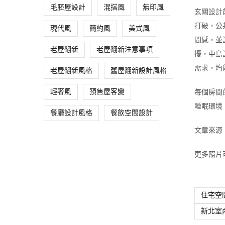
毛胚屋設計
混搭風
無印風
玄關設計
打破，公
現代風
簡約風
美式風
間感，並
老屋翻新
老屋翻新注意事項
擾，中島
需求，均
老屋翻新風格
舊屋翻新設計風格
每個房間
輕奢風
預售屋客變
睡眠環境
餐廳設計風格
餐飲空間設計
文章來源
更多照片
住宅空
新北室