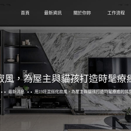
首頁
最新資訊
關於你妳
工作流程
HOME
NEWS
ABOUT
WORKFLOW
侘寂風，為屋主與貓孩打造時髦療
最新消息
用19坪混搭侘寂風，為屋主與貓孩打造時髦療癒的共