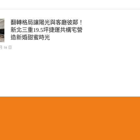
翻轉格局讓陽光與客廳彼鄰！
新北三重19.5坪捷運共構宅營
造新婚甜蜜時光
月 19 日
m