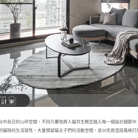
台中烏日的19坪空間，不同凡響地將人貓共生概念融入每一個設計細節
到貓咪的生活習性，大量預留貓主子們的活動空間，並以侘寂混搭風格打