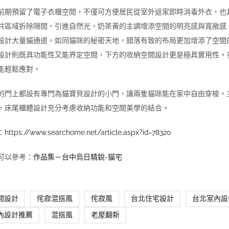
前期預留了電子衣櫃空間，不僅可方便居民從室外返家即時消毒外衣，也
共區域拆除隔間，引進自然光，奶茶黃的主調增添空間的明亮感與寬敞感
設計大量貓通道，如同貓咪的秘密天地，錯落有致的布局更加增添了空間
設計則既具功能性又能界定空間，下方的收納空間設計更是極具實用性。
能輕鬆應對。
的門上都設有專門為貓寶貝設計的小門，讓兩隻貓咪能在家中自由穿梭。
，床尾櫃體設計充分考慮收納功能和空間美學的結合。
：
https://www.searchome.net/article.aspx?id=78320
可以參考：
作品集－台中烏日精銳-貓宅
間設計
侘寂混搭風
侘寂風
台北住宅設計
台北室內設
內設計推薦
混搭風
老屋翻新